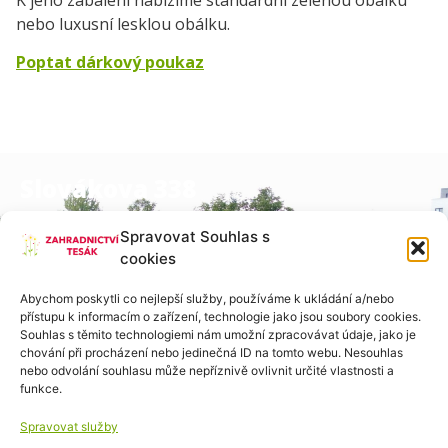
K jeho zabalení nabízíme standardní zelenou obálku
nebo luxusní lesklou obálku.
Poptat dárkový poukaz
Slovákova 338
684 01, Slavkov u Brna
Spravovat Souhlas s
cookies
Po-Pa:  8:00 – 12:00

Abychom poskytli co nejlepší služby, používáme k ukládání a/nebo
přístupu k informacím o zařízení, technologie jako jsou soubory cookies.
        14:00 – 17:00

Souhlas s těmito technologiemi nám umožní zpracovávat údaje, jako je
chování při procházení nebo jedinečná ID na tomto webu. Nesouhlas
sobota: 8:00 – 12:00

nebo odvolání souhlasu může nepříznivě ovlivnit určité vlastnosti a
neděle: zavřeno
funkce.
Spravovat služby