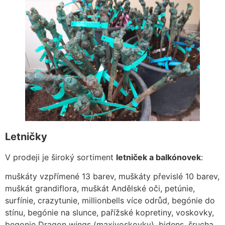
Letničky
V prodeji je široký sortiment
letniček a balkónovek
:
muškáty vzpřímené 13 barev, muškáty převislé 10 barev,
muškát grandiflora, muškát Andělské oči, petúnie,
surfínie, crazytunie, millionbells více odrůd, begónie do
stínu, begónie na slunce, pařížské kopretiny, voskovky,
begonie Dragon wings (maxivoskovky), bidens, šrucha,