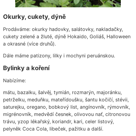
Okurky, cukety, dýně
Prodáváme: okurky hadovky, salátovky, nakladačky,
cukety zelené a žluté, dýně Hokaido, Goliáš, Halloween
a okrasné (více druhů).
Dále máme patizony, lilky i mochyni peruánskou.
Bylinky a koření
Nabízíme:
mátu, bazalku, šalvěj, tymián, rozmarýn, majoránku,
petrželku, meduňku, mateřídoušku, šantu kočičí, stévii,
saturejku, oregano, bobkový list, angínovník, rýmovník,
migrénovník, medvědí česnek, olivovou nať, citronovou
trávu, yzop lékařský, koriandr, kari, celer listový,
pelyněk Coca Cola, libeček, pažitku a další.