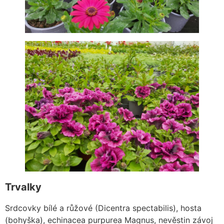
Trvalky
Srdcovky bílé a růžové (Dicentra spectabilis), hosta
(bohyška), echinacea purpurea Magnus, nevěstin závoj