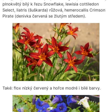
plnokvětý bílý k řezu Snowflake, lewisia cottiledon
Select, liatris (šuškarda) růžová, hemerocallis Crimson
Pirate (denivka červená se žlutým středem).
Také: flox nízký červený a hořce modré i bílé barvy.