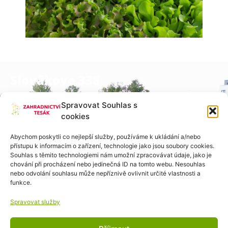
Slovákova 338
684 01, Slavkov u Brna
Spravovat Souhlas s
cookies
Po-Pa:  8:00 – 12:00

Abychom poskytli co nejlepší služby, používáme k ukládání a/nebo
přístupu k informacím o zařízení, technologie jako jsou soubory cookies.
        14:00 – 17:00

Souhlas s těmito technologiemi nám umožní zpracovávat údaje, jako je
chování při procházení nebo jedinečná ID na tomto webu. Nesouhlas
sobota: 8:00 – 12:00

nebo odvolání souhlasu může nepříznivě ovlivnit určité vlastnosti a
neděle: zavřeno
funkce.
Spravovat služby